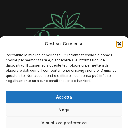
Gestisci Consenso
Per fornire le migliori esperienze, utilizziamo tecnologie come i
cookie per memorizzare e/o accedere alle informazioni del
Contatti
dispositivo. Il consenso a queste tecnologie ci permetterà di
elaborare dati come il comportamento di navigazione o ID unici su
questo sito. Non acconsentire o ritirare il consenso può influire
negativamente su alcune caratteristiche e funzioni.
366 73 89 806
Info@rebeccalaserbeauty.it
Accetta
FAQ
Nega
Dove si trova il mio ordine?
Resi e Rimborsi
Visualizza preferenze
Termini e condizioni