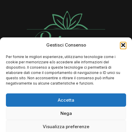
Gestisci Consenso
Per fornire le migliori esperienze, utilizziamo tecnologie come i
cookie per memorizzare e/o accedere alle informazioni del
Contatti
dispositivo. Il consenso a queste tecnologie ci permetterà di
elaborare dati come il comportamento di navigazione o ID unici su
questo sito. Non acconsentire o ritirare il consenso può influire
negativamente su alcune caratteristiche e funzioni.
366 73 89 806
Info@rebeccalaserbeauty.it
Accetta
FAQ
Nega
Dove si trova il mio ordine?
Resi e Rimborsi
Visualizza preferenze
Termini e condizioni