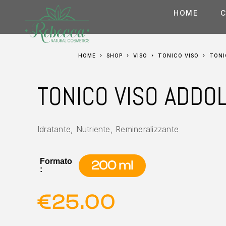
HOME
C
HOME
SHOP
VISO
TONICO VISO
TON
TONICO VISO ADDO
Idratante, Nutriente, Remineralizzante
Formato
200 ml
:
€
25.00