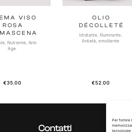
EMA VISO
OLIO
ROSA
DÉCOLLETÉ
MASCENA
Idratante, Illuminante,
Antietà, emolliente
nte, Nutriente, Anti-
Age.
€
35.00
€
52.00
Per fornire
memorizzare
Contatti
tecnologie 