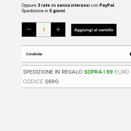
Oppure
3 rate
da
senza interessi
con
PayPal.
Spedizione in
5 giorni
.
Aggiungi al carrello
Condivide
SPEDIZIONE IN REGALO
SOPRA I 69
EURO 
CODICE
S69G