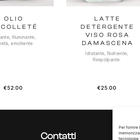
OLIO
LATTE
ÉCOLLETÉ
DETERGENTE
VISO ROSA
tante, Illuminante,
DAMASCENA
ietà, emolliente
Idratante, Nutriente,
Rimpolpante.
€
52.00
€
25.00
Per fornire
memorizzare
Contatti
tecnologie 