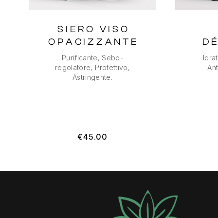
SIERO VISO
OPACIZZANTE
D
Purificante, Sebo-
Idra
regolatore, Protettivo,
Ant
Astringente.
€
45.00