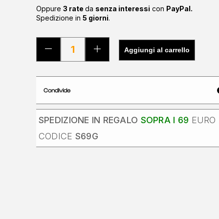
Oppure
3 rate
da
senza interessi
con
PayPal.
Spedizione in
5 giorni
.
Aggiungi al carrello
Condivide
SPEDIZIONE IN REGALO
SOPRA I 69
EURO 
CODICE
S69G