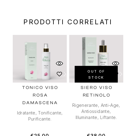
PRODOTTI CORRELATI
OUT OF
STOCK
TONICO VISO
SIERO VISO
ROSA
RETINOLO
DAMASCENA
Rigenerante, Anti-Age,
Antiossidante,
Idratante, Tonificante,
Illuminante, Liftante.
Purificante.
€
25.00
€
38.00