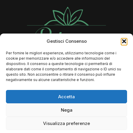
Gestisci Consenso
Per fornire le migliori esperienze, utilizziamo tecnologie come i
cookie per memorizzare e/o accedere alle informazioni del
Contatti
dispositivo. Il consenso a queste tecnologie ci permetterà di
elaborare dati come il comportamento di navigazione o ID unici su
questo sito. Non acconsentire o ritirare il consenso può influire
negativamente su alcune caratteristiche e funzioni.
366 73 89 806
Info@rebeccalaserbeauty.it
Accetta
FAQ
Nega
Dove si trova il mio ordine?
Resi e Rimborsi
Visualizza preferenze
Termini e condizioni